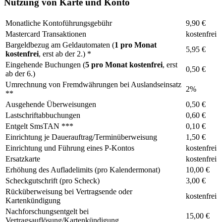
Nutzung von Karte und Konto
Monatliche Kontoführungsgebühr
9,90 €
Mastercard Transaktionen
kostenfrei
Bargeldbezug am Geldautomaten (
1 pro Monat
5,95 €
kostenfrei
, erst ab der 2.) *
Eingehende Buchungen (
5 pro Monat kostenfrei
, erst
0,50 €
ab der 6.)
Umrechnung von Fremdwährungen bei Auslandseinsatz
2%
**
Ausgehende Überweisungen
0,50 €
Lastschriftabbuchungen
0,60 €
Entgelt SmsTAN ***
0,10 €
Einrichtung je Dauerauftrag/Terminüberweisung
1,50 €
Einrichtung und Führung eines P-Kontos
kostenfrei
Ersatzkarte
kostenfrei
Erhöhung des Aufladelimits (pro Kalendermonat)
10,00 €
Scheckgutschrift (pro Scheck)
3,00 €
Rücküberweisung bei Vertragsende oder
kostenfrei
Kartenkündigung
Nachforschungsentgelt bei
15,00 €
Vertragsauflösung/Kartenkündigung